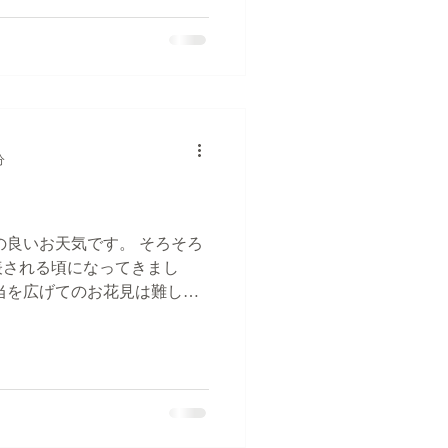
..
分
の良いお天気です。 そろそろ
表される頃になってきまし
当を広げてのお花見は難しい
桜を愛でるのは出来るかも知
からの報告書作成で、I氏がま