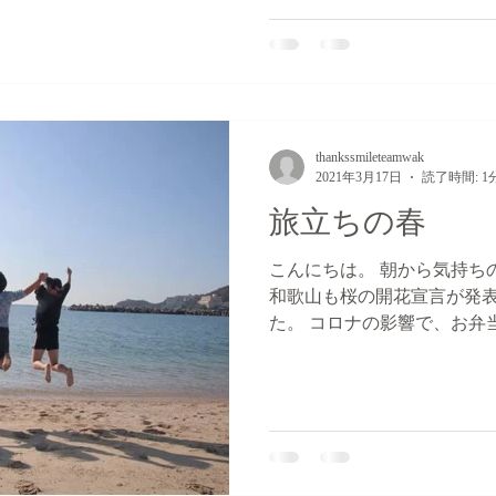
なり良い刺激を受けました。.
thankssmileteamwak
2021年3月17日
読了時間: 1
旅立ちの春
こんにちは。 朝から気持ち
和歌山も桜の開花宣言が発
た。 コロナの影響で、お弁
ですが、静かな通り抜けで
れませんね。 当団体も前回
とめて下さってい...