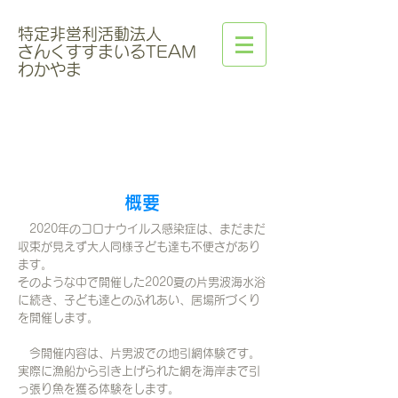
特定非営利活動法人
さんくすすまいるTEAM
わかやま
いっぱいの笑顔に出会いたい
in​ 片男波 秋
概要
2020年のコロナウイルス感染症は、まだまだ
収束が見えず大人同様子ども達も不便さがあり
ます。
そのような中で開催した2020夏の片男波海水浴
に続き、子ども達とのふれあい、居場所づくり
を開催します。
今開催内容は、片男波での地引網体験です。
実際に漁船から引き上げられた網を海岸まで引
っ張り魚を獲る体験をします。